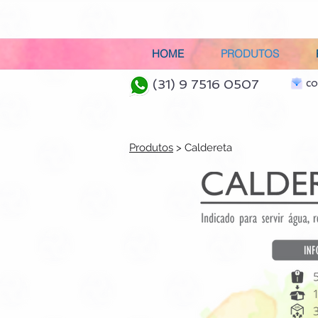
HOME
PRODUTOS
(31) 9 7516 0507
co
Produtos
> Caldereta