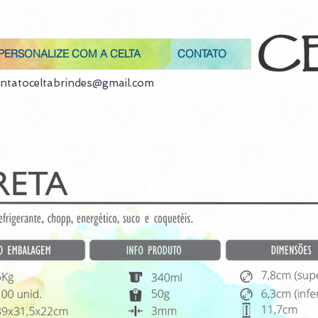
PERSONALIZE COM A CELTA
CONTATO
ntatoceltabrindes@gmail.com