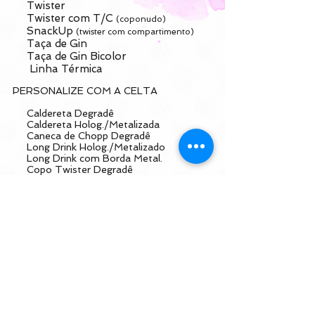
Twister
Twister com T/C
(coponudo)
SnackUp
(twister com compartimento)
Taça de Gin
Taça de Gin Bicolor
Linha Térmica
PERSONALIZE COM A CELTA
Caldereta Degradê
Caldereta Holog./Metalizada
Caneca de Chopp Degradê
Long Drink Holog./Metalizado
Long Drink com Borda Metal.
Copo Twister Degradê
Taça de Gin Degradê
CONTATO
(31) 9 7516 0507
contatoceltabrindes@gmail.com