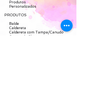
Produtos
Personalizados
PRODUTOS
Balde
Caldereta
Caldereta com Tampa/Canudo
Caneca de Chopp
Caneca de Gel
Long Drink
Long Drink com Tampa/Canudo
Twister
Twister com T/C
(coponudo)
SnackUp
(twister com compartimento)
Taça de Gin
Taça de Gin Bicolor
Linha Térmica
PERSONALIZE COM A CELTA
Caldereta Degradê
Caldereta Holog./Metalizada
Caneca de Chopp Degradê
Long Drink Holog./Metalizado
Long Drink com Borda Metal.